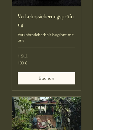
Verkehrssicherungsprüfu
ng
Verkehrssicherheit beginnt mit
uns
1 Std.
100
100 €
Euro
Buchen