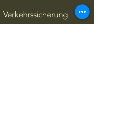
Verkehrssicherung
Sicherheit für Bäume
Zum Rudert 1, Marpingen, Germany
06853/501395
info@die-baumpfleger.com